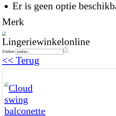
Er is geen optie beschikb
Merk
Zoeken
<< Terug