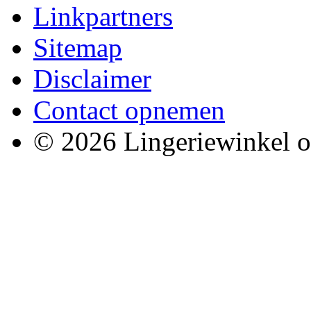
Linkpartners
Sitemap
Disclaimer
Contact opnemen
© 2026 Lingeriewinkel o