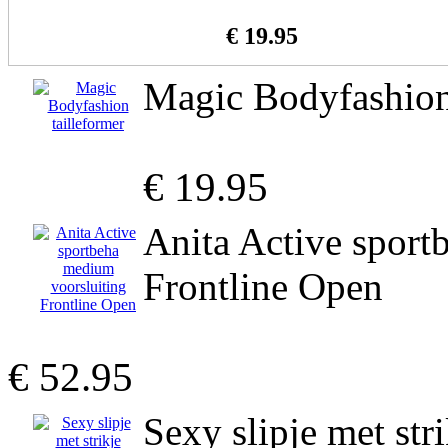
€ 19.95
Magic Bodyfashion 
€ 19.95
Anita Active sport
Frontline Open
€ 52.95
Sexy slipje met stri