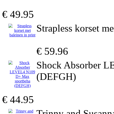
€ 49.95
Strapless korset me
€ 59.96
Shock Absorber L
(DEFGH)
€ 44.95
Trinny and Susanna