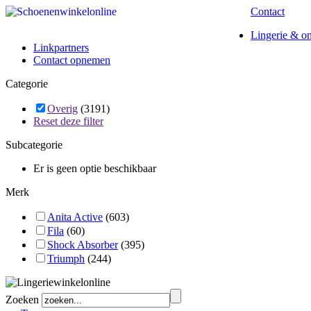
Contact
Lingerie & o
Linkpartners
Contact opnemen
Categorie
Overig
(3191)
Reset deze filter
Subcategorie
Er is geen optie beschikbaar
Merk
Anita Active
(603)
Fila
(60)
Shock Absorber
(395)
Triumph
(244)
Zoeken