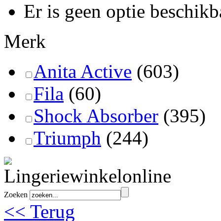
Er is geen optie beschikb
Merk
Anita Active
(603)
Fila
(60)
Shock Absorber
(395)
Triumph
(244)
Zoeken
<< Terug