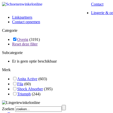
Contact
Lingerie & o
Linkpartners
Contact opnemen
Categorie
Overig
(3191)
Reset deze filter
Subcategorie
Er is geen optie beschikbaar
Merk
Anita Active
(603)
Fila
(60)
Shock Absorber
(395)
Triumph
(244)
Zoeken