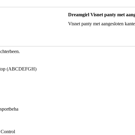
Dreamgirl Visnet panty met aang
Visnet panty met aangesloten kante
achterbeen.
a top (ABCDEFGH)
sportbeha
 Control