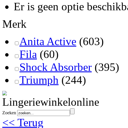
Er is geen optie beschikb
Merk
Anita Active
(603)
Fila
(60)
Shock Absorber
(395)
Triumph
(244)
Zoeken
<< Terug