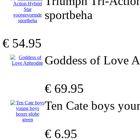
Triumph Tri-Actio
sportbeha
€ 54.95
Goddess of Love A
€ 69.95
Ten Cate boys you
€ 6.95