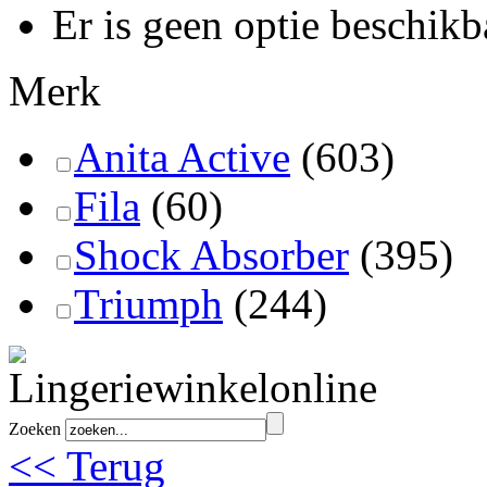
Er is geen optie beschikb
Merk
Anita Active
(603)
Fila
(60)
Shock Absorber
(395)
Triumph
(244)
Zoeken
<< Terug