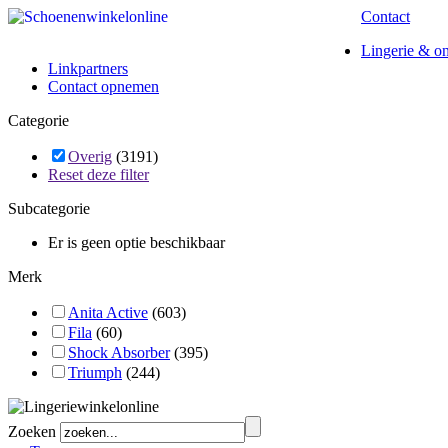
Contact
Lingerie & o
Linkpartners
Contact opnemen
Categorie
Overig
(3191)
Reset deze filter
Subcategorie
Er is geen optie beschikbaar
Merk
Anita Active
(603)
Fila
(60)
Shock Absorber
(395)
Triumph
(244)
Zoeken