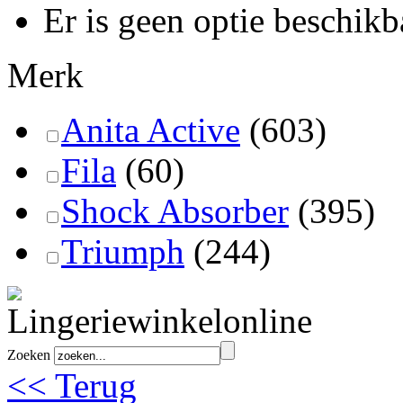
Er is geen optie beschikb
Merk
Anita Active
(603)
Fila
(60)
Shock Absorber
(395)
Triumph
(244)
Zoeken
<< Terug