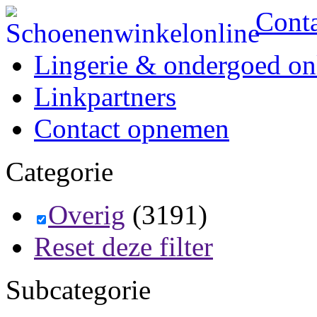
Cont
Lingerie & ondergoed on
Linkpartners
Contact opnemen
Categorie
Overig
(3191)
Reset deze filter
Subcategorie