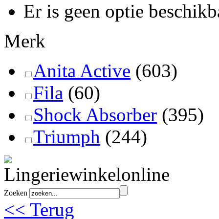
Er is geen optie beschikb
Merk
Anita Active
(603)
Fila
(60)
Shock Absorber
(395)
Triumph
(244)
Zoeken
<< Terug