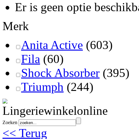
Er is geen optie beschikb
Merk
Anita Active
(603)
Fila
(60)
Shock Absorber
(395)
Triumph
(244)
Zoeken
<< Terug