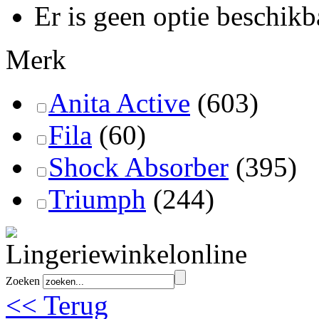
Er is geen optie beschikb
Merk
Anita Active
(603)
Fila
(60)
Shock Absorber
(395)
Triumph
(244)
Zoeken
<< Terug