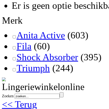
Er is geen optie beschikb
Merk
Anita Active
(603)
Fila
(60)
Shock Absorber
(395)
Triumph
(244)
Zoeken
<< Terug