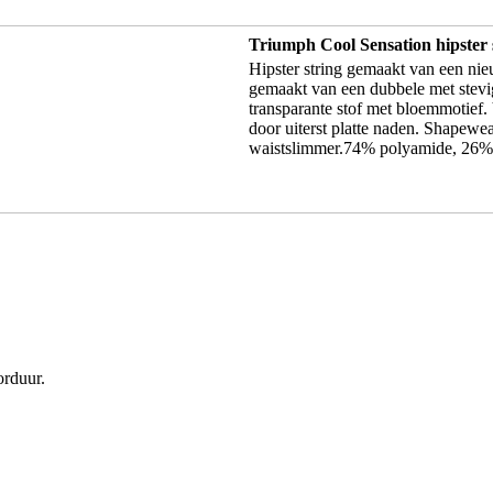
Triumph Cool Sensation hipster 
Hipster string gemaakt van een ni
gemaakt van een dubbele met stevig
transparante stof met bloemmotief. 
door uiterst platte naden. Shapewe
waistslimmer.74% polyamide, 26% 
orduur.