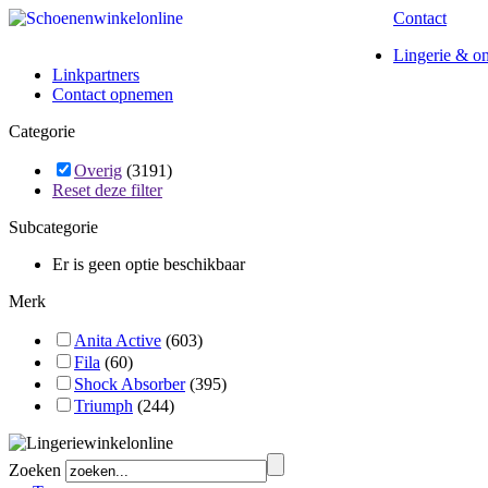
Contact
Lingerie & o
Linkpartners
Contact opnemen
Categorie
Overig
(3191)
Reset deze filter
Subcategorie
Er is geen optie beschikbaar
Merk
Anita Active
(603)
Fila
(60)
Shock Absorber
(395)
Triumph
(244)
Zoeken