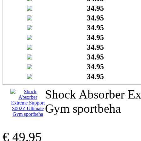
34.95
34.95
34.95
34.95
34.95
34.95
34.95
34.95
Shock Absorber Ex
Gym sportbeha
€ 49.95