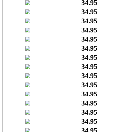
34.95
34.95
34.95
34.95
34.95
34.95
34.95
34.95
34.95
34.95
34.95
34.95
34.95
34.95
34.95