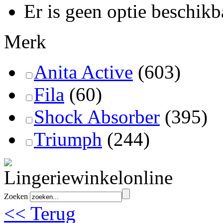
Er is geen optie beschikb
Merk
Anita Active
(603)
Fila
(60)
Shock Absorber
(395)
Triumph
(244)
Zoeken
<< Terug