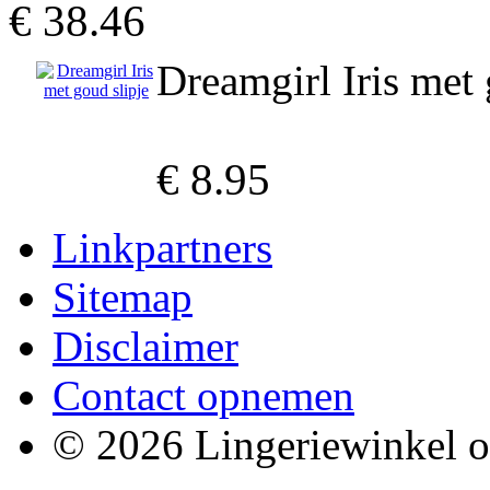
€ 38.46
Dreamgirl Iris met 
€ 8.95
Linkpartners
Sitemap
Disclaimer
Contact opnemen
© 2026 Lingeriewinkel o