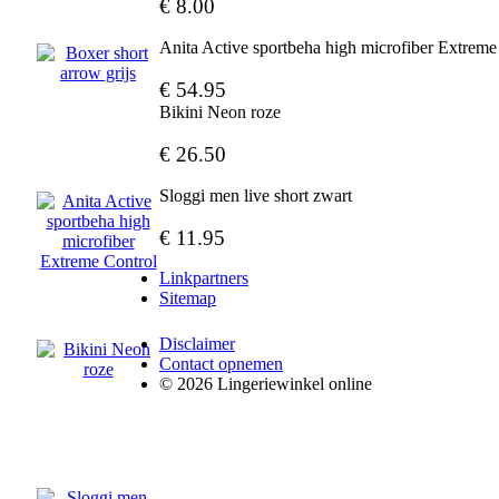
€ 8.00
Anita Active sportbeha high microfiber Extreme
€ 54.95
Bikini Neon roze
€ 26.50
Sloggi men live short zwart
€ 11.95
Linkpartners
Sitemap
Disclaimer
Contact opnemen
© 2026 Lingeriewinkel online