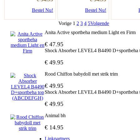
Bestel Nu!
Bestel Nu!
Vorige
1
2
3
4
5
Volgende
Anita Active sportbeha medium Light en Firm
€ 47.95
Shock Absorber LEVEL4 B4490 D+sportbeh
€ 49.95
Rood Chiffon babydoll met strik trim
€ 49.95
Shock Absorber LEVEL4 B4490 D+sportbeh
€ 49.95
Animal bh
€ 14.95
Linkpartners