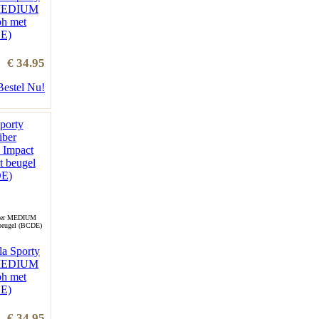
 MEDIUM
bh met
DE)
€ 34.95
Bestel Nu!
iber MEDIUM
 beugel (BCDE)
la Sporty
 MEDIUM
bh met
DE)
€ 34.95