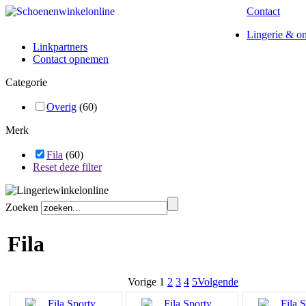
Contact
Lingerie & o
Linkpartners
Contact opnemen
Categorie
Overig
(60)
Merk
Fila
(60)
Reset deze filter
Zoeken
Fila
Vorige
1
2
3
4
5
Volgende