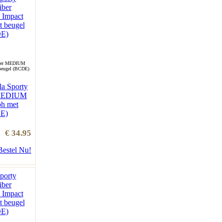
iber MEDIUM
 beugel (BCDE)
la Sporty
 MEDIUM
bh met
DE)
€ 34.95
Bestel Nu!