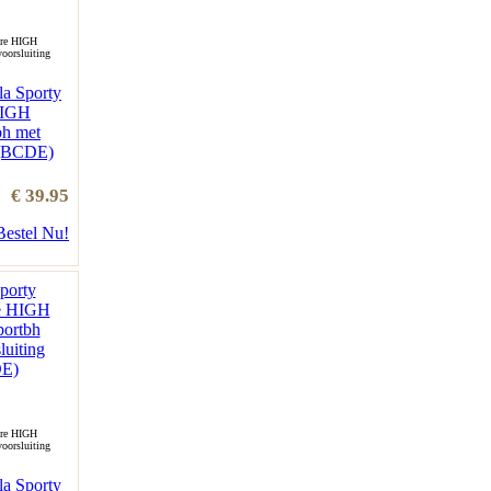
bre HIGH
oorsluiting
la Sporty
HIGH
bh met
 (BCDE)
€ 39.95
Bestel Nu!
bre HIGH
oorsluiting
la Sporty