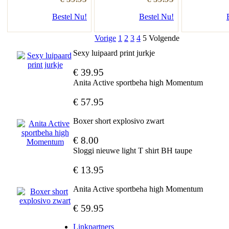
Bestel Nu!
Bestel Nu!
Vorige
1
2
3
4
5
Volgende
Sexy luipaard print jurkje
€ 39.95
Anita Active sportbeha high Momentum
€ 57.95
Boxer short explosivo zwart
€ 8.00
Sloggi nieuwe light T shirt BH taupe
€ 13.95
Anita Active sportbeha high Momentum
€ 59.95
Linkpartners