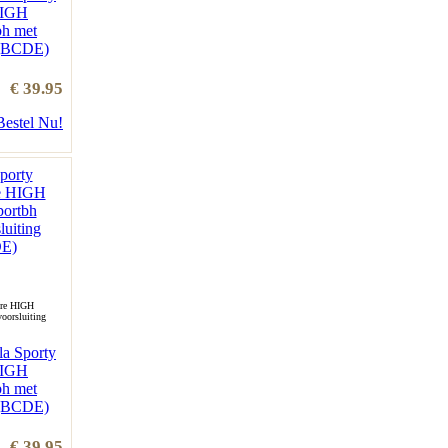
HIGH
bh met
 (BCDE)
€ 39.95
Bestel Nu!
bre HIGH
oorsluiting
la Sporty
HIGH
bh met
 (BCDE)
€ 39.95