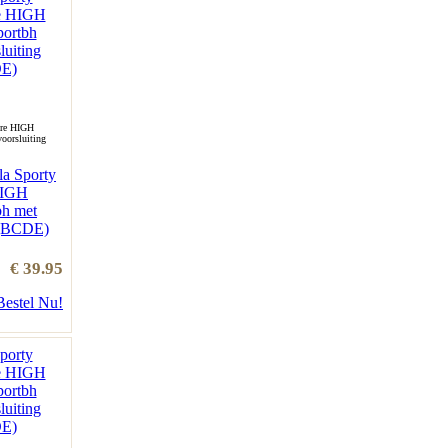
bre HIGH
oorsluiting
la Sporty
HIGH
bh met
 (BCDE)
€ 39.95
Bestel Nu!