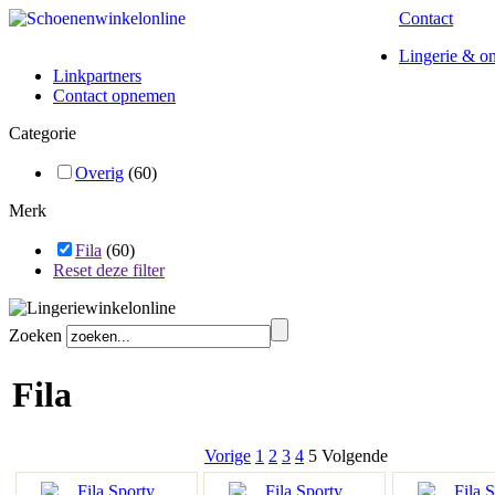
Contact
Lingerie & o
Linkpartners
Contact opnemen
Categorie
Overig
(60)
Merk
Fila
(60)
Reset deze filter
Zoeken
Fila
Vorige
1
2
3
4
5
Volgende