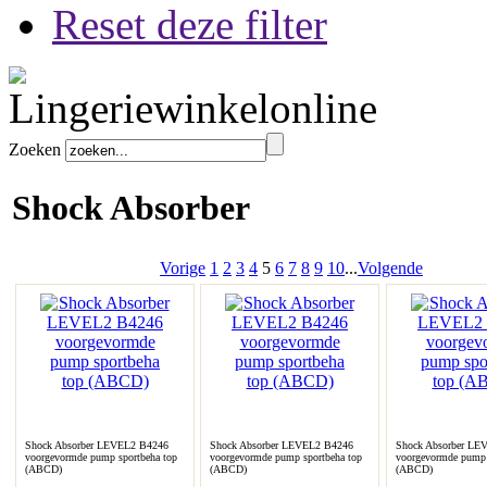
Reset deze filter
Zoeken
Shock Absorber
Vorige
1
2
3
4
5
6
7
8
9
10
...
Volgende
Shock Absorber LEVEL2 B4246
Shock Absorber LEVEL2 B4246
Shock Absorber LE
voorgevormde pump sportbeha top
voorgevormde pump sportbeha top
voorgevormde pump 
(ABCD)
(ABCD)
(ABCD)