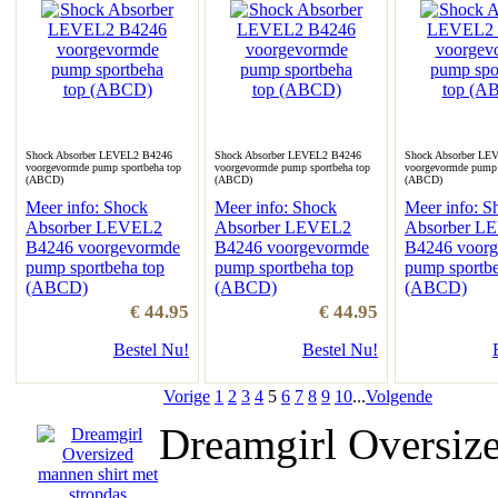
Shock Absorber LEVEL2 B4246
Shock Absorber LEVEL2 B4246
Shock Absorber LE
voorgevormde pump sportbeha top
voorgevormde pump sportbeha top
voorgevormde pump 
(ABCD)
(ABCD)
(ABCD)
Meer info: Shock
Meer info: Shock
Meer info: S
Absorber LEVEL2
Absorber LEVEL2
Absorber L
B4246 voorgevormde
B4246 voorgevormde
B4246 voor
pump sportbeha top
pump sportbeha top
pump sportbe
(ABCD)
(ABCD)
(ABCD)
€ 44.95
€ 44.95
Bestel Nu!
Bestel Nu!
Vorige
1
2
3
4
5
6
7
8
9
10
...
Volgende
Dreamgirl Oversize