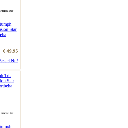
Fusion Star
riumph
sion Star
eha
€ 49.95
Bestel Nu!
Fusion Star
riumph