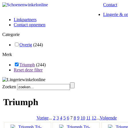
Contact
Lingerie & o
Linkpartners
Contact opnemen
Categorie
Overig
(244)
Merk
Triumph
(244)
Reset deze filter
Zoeken
Triumph
Vorige
...
2
3
4
5
6
7
8
9
10
11
12
...
Volgende