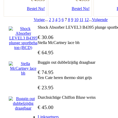
Bestel Nu!
Bestel Nu!
Vorige
...
2
3
4
5
6
7
8
9
10
11
12
...
Volgende
Shock Absorber LEVEL3 B4395 plunge sportb
€ 30.06
Stella McCartney lace bh
€ 64.95
Buggin out dubbelzijdig draagbaar
€ 74.95
Ten Cate heren thermo shirt grijs
€ 23.95
Durchsichtige Chiffon Bluse weiss
€ 45.00
Linkpartners