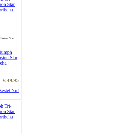
Fusion Star
riumph
sion Star
eha
€ 49.95
Bestel Nu!