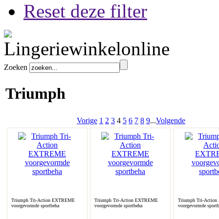
Reset deze filter
Zoeken
Triumph
Vorige
1
2
3
4
5
6
7
8
9
...
Volgende
Triumph Tri-Action EXTREME
Triumph Tri-Action EXTREME
Triumph Tri-Acti
voorgevormde sportbeha
voorgevormde sportbeha
voorgevormde sport