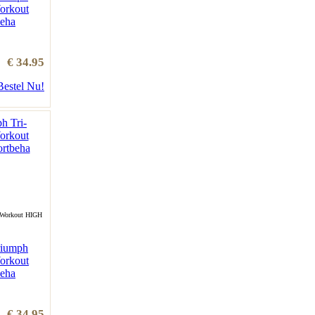
orkout
eha
€ 34.95
Bestel Nu!
 Workout HIGH
riumph
orkout
eha
€ 34.95