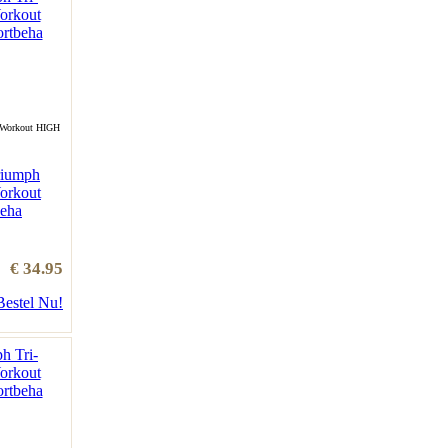
 Workout HIGH
riumph
orkout
eha
€ 34.95
Bestel Nu!