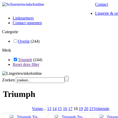
Contact
Lingerie & o
Linkpartners
Contact opnemen
Categorie
Overig
(244)
Merk
Triumph
(244)
Reset deze filter
Zoeken
Triumph
Vorige
...
13
14
15
16
17
18
19
20
21
Volgende