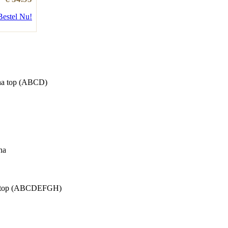
Bestel Nu!
eha top (ABCD)
ha
a top (ABCDEFGH)