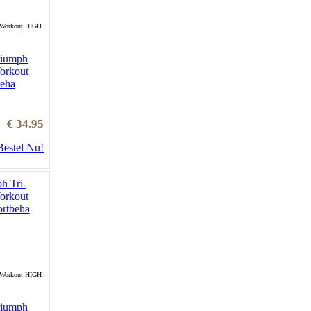
 Workout HIGH
riumph
orkout
eha
€ 34.95
Bestel Nu!
 Workout HIGH
riumph