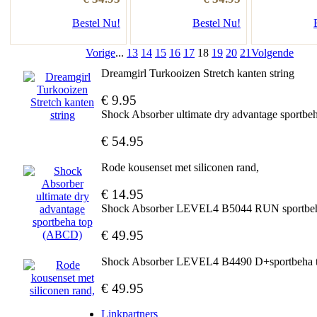
Bestel Nu!
Bestel Nu!
Vorige
...
13
14
15
16
17
18
19
20
21
Volgende
Dreamgirl Turkooizen Stretch kanten string
€ 9.95
Shock Absorber ultimate dry advantage sportb
€ 54.95
Rode kousenset met siliconen rand,
€ 14.95
Shock Absorber LEVEL4 B5044 RUN sportbe
€ 49.95
Shock Absorber LEVEL4 B4490 D+sportbeh
€ 49.95
Linkpartners